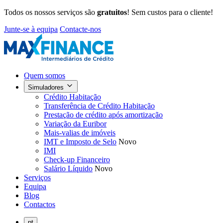
Todos os nossos serviços são
gratuitos
! Sem custos para o cliente!
Junte-se à equipa
Contacte-nos
Quem somos
Simuladores
Crédito Habitação
Transferência de Crédito Habitação
Prestação de crédito após amortização
Variação da Euribor
Mais-valias de imóveis
IMT e Imposto de Selo
Novo
IMI
Check-up Financeiro
Salário Líquido
Novo
Serviços
Equipa
Blog
Contactos
pt