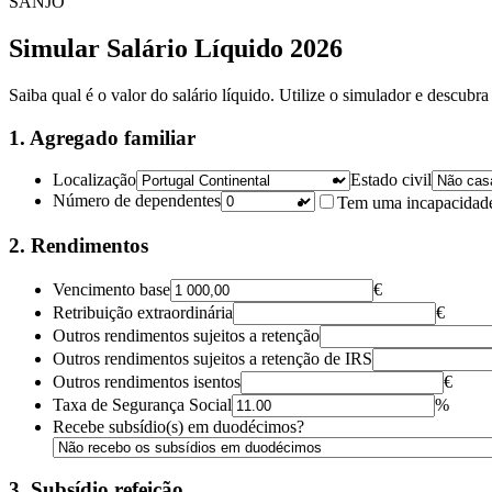
SANJO
Simular Salário Líquido 2026
Saiba qual é o valor do salário líquido. Utilize o simulador e descubra
1. Agregado familiar
Localização
Estado civil
Número de dependentes
Tem uma incapacidade
2. Rendimentos
Vencimento base
€
Retribuição extraordinária
€
Outros rendimentos sujeitos a retenção
Outros rendimentos sujeitos a retenção de IRS
Outros rendimentos isentos
€
Taxa de Segurança Social
%
Recebe subsídio(s) em duodécimos?
3. Subsídio refeição