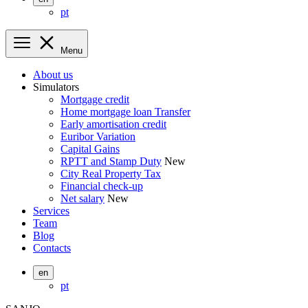
pt
Menu
About us
Simulators
Mortgage credit
Home mortgage loan Transfer
Early amortisation credit
Euribor Variation
Capital Gains
RPTT and Stamp Duty
New
City Real Property Tax
Financial check-up
Net salary
New
Services
Team
Blog
Contacts
en
pt