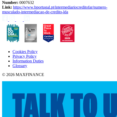
Number:
0007632
Link:
https://www.bportugal.pt/intermediariocreditofar/numero-
musculado-intermediacao-de-credito-lda
Cookies Policy
Privacy Policy
Information Duties
Glossary
© 2026 MAXFINANCE