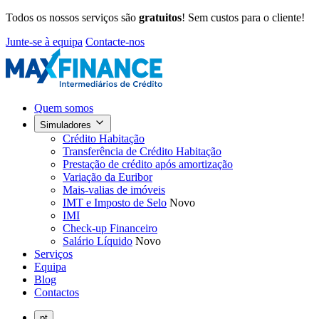
Todos os nossos serviços são
gratuitos
! Sem custos para o cliente!
Junte-se à equipa
Contacte-nos
Quem somos
Simuladores
Crédito Habitação
Transferência de Crédito Habitação
Prestação de crédito após amortização
Variação da Euribor
Mais-valias de imóveis
IMT e Imposto de Selo
Novo
IMI
Check-up Financeiro
Salário Líquido
Novo
Serviços
Equipa
Blog
Contactos
pt