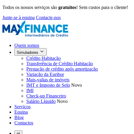
Todos os nossos serviços são
gratuitos
! Sem custos para o cliente!
Junte-se à equipa
Contacte-nos
Quem somos
Simuladores
Crédito Habitação
Transferência de Crédito Habitação
Prestação de crédito após amortização
Variação da Euribor
Mais-valias de imóveis
IMT e Imposto de Selo
Novo
IMI
Check-up Financeiro
Salário Líquido
Novo
Serviços
Equipa
Blog
Contactos
pt