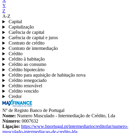
X
Y
Z
A-Z
Capital
Capitalização
Carência de capital
Carência de capital e juros
Contrato de crédito
Contrato de intermediação
Crédito
Crédito à habitação
Crédito ao consumo
Crédito hipotecário
Crédito para aquisição de habitação nova
Crédito renegociado
Crédito renovável
Crédito vencido
Credor
Nº de Registo Banco de Portugal
Nome:
Numero Musculado - Intermediação de Crédito, Lda
Número:
0007632
Ligação:
https://www.bportugal.pt/intermediariocreditofar/numero-
musculado-intermediacao-de-credito-lda