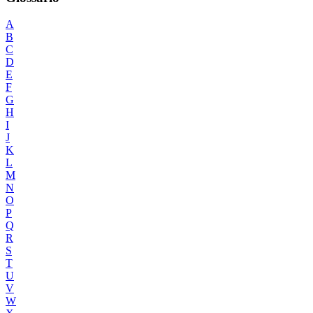
A
B
C
D
E
F
G
H
I
J
K
L
M
N
O
P
Q
R
S
T
U
V
W