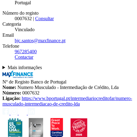
Portugal
Número do registo
0007632 |
Consultar
Categoria
Vinculado
Email
bjc.santos@maxfinance.pt
Telefone
967285400
Contactar
Mais informações
Nº de Registo Banco de Portugal
Nome:
Numero Musculado - Intermediação de Crédito, Lda
Número:
0007632
Ligação:
https://www.bportugal.pt/intermediariocreditofar/numero-
musculado-intermediacao-de-credito-lda