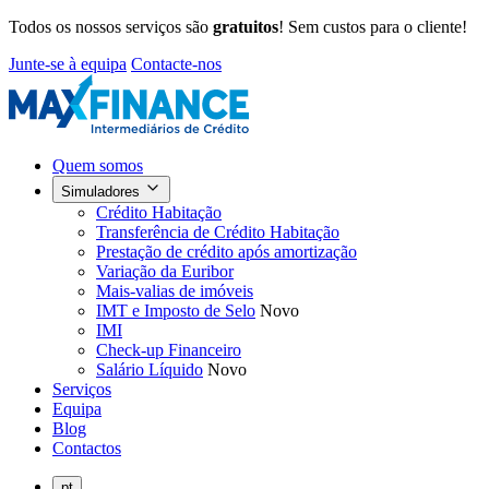
Todos os nossos serviços são
gratuitos
! Sem custos para o cliente!
Junte-se à equipa
Contacte-nos
Quem somos
Simuladores
Crédito Habitação
Transferência de Crédito Habitação
Prestação de crédito após amortização
Variação da Euribor
Mais-valias de imóveis
IMT e Imposto de Selo
Novo
IMI
Check-up Financeiro
Salário Líquido
Novo
Serviços
Equipa
Blog
Contactos
pt